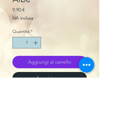
Prezzo
9,90 €
IVA inclusa
Quantità
*
Aggiungi al carrello
Acquista ora
Tipo di stampa
GLASS MASTER
Package
BUSTINA IN CARTONCINO