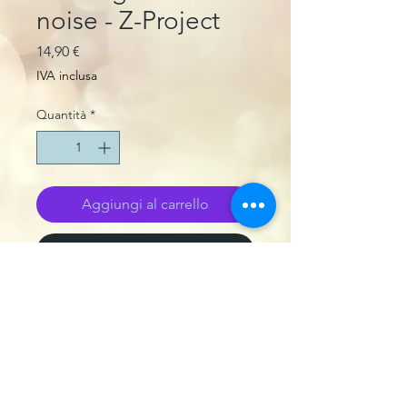
noise - Z-Project
Prezzo
14,90 €
IVA inclusa
Quantità
*
Aggiungi al carrello
Acquista ora
Package
Bustina cartoncino
Tipo di stampa
Masterizzato