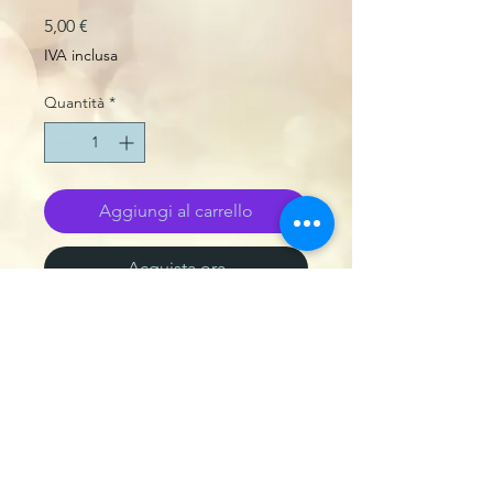
Prezzo
5,00 €
IVA inclusa
Quantità
*
Aggiungi al carrello
Acquista ora
Tipo di stampa
MASTERIZZATO
Package
SLIM CASE