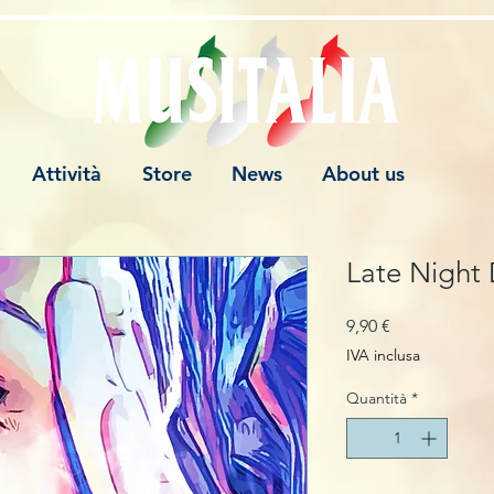
Attività
Store
News
About us
Late Night
Prezzo
9,90 €
IVA inclusa
Quantità
*