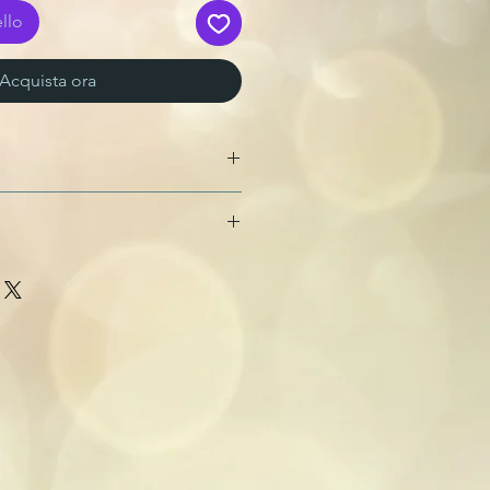
llo
Acquista ora
INO