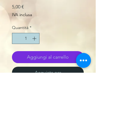
Prezzo
5,00 €
IVA inclusa
Quantità
*
Aggiungi al carrello
Acquista ora
Tipo di stampa
MASTERIZZATO
Package
SLIM CASE