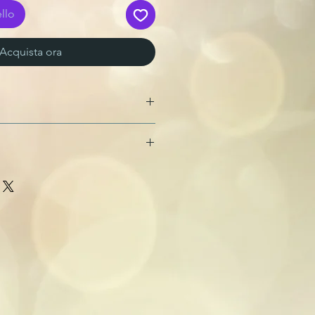
llo
Acquista ora