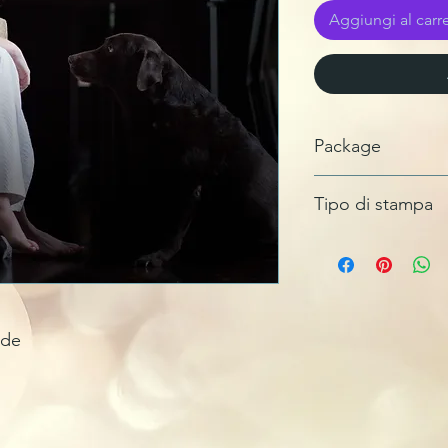
Aggiungi al carre
Package
JEWEL BOX
Tipo di stampa
GLASS MASTER
ide