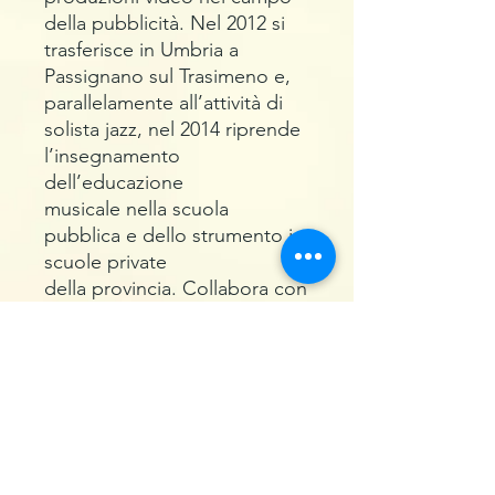
della pubblicità. Nel 2012 si
trasferisce in Umbria a
Passignano sul Trasimeno e,
parallelamente all’attività di
solista jazz, nel 2014 riprende
l’insegnamento
dell’educazione
musicale nella scuola
pubblica e dello strumento in
scuole private
della provincia. Collabora con
diversi musicisti italiani e
stranieri tra cui: Giorgio
Gaslini, Andrea Centazzo,
Enrico Rava, Tiziana Ghiglioni,
Anthony Braxton, Julius
Farmer, Fabio Treves, Dino
Betti van der Noot, Antonio