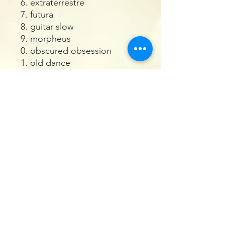
extraterrestre
futura
guitar slow
morpheus
obscured obsession
old dance
orbit one
piano piano
sensation
solo un momento
the clavinet song
toxic
vola
vulisse u ciele
900
Package
Cartoncino