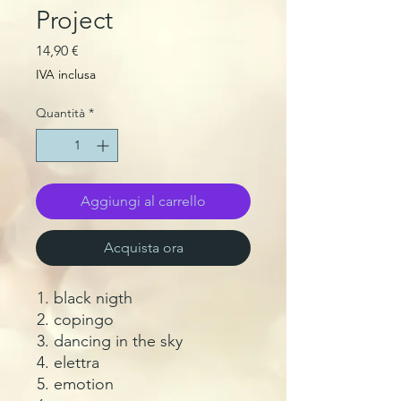
Project
Prezzo
14,90 €
IVA inclusa
Quantità
*
Aggiungi al carrello
Acquista ora
black nigth
copingo
dancing in the sky
elettra
emotion