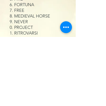
FORTUNA
FREE
MEDIEVAL HORSE
NEVER
PROJECT
RITROVARSI
RUNWAY
SUNRISE
SUNSET
WAITING
WAY
ZOE
Package
Sleeve
Tipo di stampa