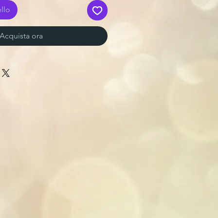
llo
Acquista ora