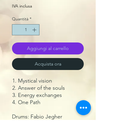
IVA inclusa
Quantità
*
Aggiungi al carrello
Acquista ora
Mystical vision
Answer of the souls
Energy exchanges
One Path
Drums: Fabio Jegher
Sitar: Deobrat Mishra